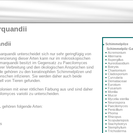
rquandii
ndii
Schimmelpilze
Schimmelpilz-G
Acremonium
quandii unterscheidet sich nur sehr geringfügig von
Alternaria
erenzierung dieser Arten kann nur im mikroskopischen
Aspergillus
s marquandii besitzt im Gegensatz zu Paecilomyces
Aureobasidium
Botrytis
 ihrer Verbreitung und den ökologischen Ansprüchen sind
Chaetomium
ide gehören zu den keratinophilen Schimmelpilzen und
Cladosporium
nschen infizieren. Sie werden daher auch beide
Curvularia
ell von Tieren gefunden.
Dematiaceae
Eurotium
Fusarium
lonien mit einer rötlichen Färbung aus und sind daher
Monilia
omyces variotii zu unterscheiden.
Mucor
Mycelia sterilia
Neurospora
Paecilomyces
.
gehören folgende Arten:
Penicillium
Phoma
Rhizopus
Scopulariopsis
us
Stachybotrys
Stemphylium
Trichoderma