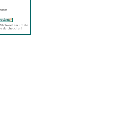
wamm
Stichwort ein um die
zu durchsuchen!