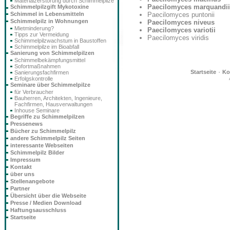
Materialzerstörung durch Schimmelpilze
Paecilomyces marquandii
Schimmelpilzgift Mykotoxine
Schimmel in Lebensmitteln
Paecilomyces puntonii
Schimmelpilz in Wohnungen
Paecilomyces niveus
Mietminderung?
Paecilomyces variotii
Tipps zur Vermeidung
Paecilomyces viridis
Schimmelpilzwachstum in Baustoffen
Schimmelpilze im Bioabfall
Sanierung von Schimmelpilzen
Schimmelbekämpfungsmittel
Sofortmaßnahmen
·
Startseite
Ko
Sanierungsfachfirmen
Erfolgskontrolle
Seminare über Schimmelpilze
für Verbraucher
Bauherren, Architekten, Ingenieure,
Fachfirmen, Hausverwaltungen
Inhouse Seminare
Begriffe zu Schimmelpilzen
Pressenews
Bücher zu Schimmelpilz
andere Schimmelpilz Seiten
interessante Webseiten
Schimmelpilz Bilder
Impressum
Kontakt
über uns
Stellenangebote
Partner
Übersicht über die Webseite
Presse / Medien Download
Haftungsausschluss
Startseite