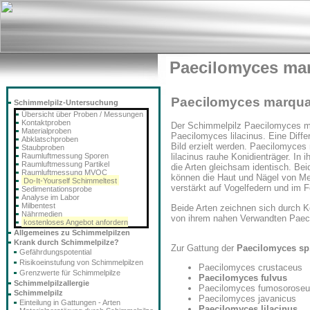
Paecilomyces ma
Paecilomyces marqua
Schimmelpilz-Untersuchung
Übersicht über Proben / Messungen
Kontaktproben
Der Schimmelpilz Paecilomyces mar
Materialproben
Paecilomyces lilacinus. Eine Diff
Abklatschproben
Bild erzielt werden. Paecilomyce
Staubproben
Raumluftmessung Sporen
lilacinus rauhe Konidienträger. In
Raumluftmessung Partikel
die Arten gleichsam identisch. Be
Raumluftmessung MVOC
können die Haut und Nägel von Me
Do-It-Yourself Schimmeltest
verstärkt auf Vogelfedern und im F
Sedimentationsprobe
Analyse im Labor
Milbentest
Beide Arten zeichnen sich durch Ko
Nährmedien
von ihrem nahen Verwandten Paecil
kostenloses Angebot anfordern
Allgemeines zu Schimmelpilzen
Krank durch Schimmelpilze?
Zur Gattung der
Paecilomyces sp
Gefährdungspotential
Risikoeinstufung von Schimmelpilzen
Paecilomyces crustaceus
Grenzwerte für Schimmelpilze
Paecilomyces fulvus
Schimmelpilzallergie
Paecilomyces fumosorose
Schimmelpilz
Paecilomyces javanicus
Einteilung in Gattungen - Arten
Paecilomyces lilacinus