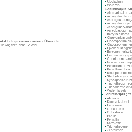
Ulocladium
Wallemia
Schimmelpilz-Ar
Alternaria alterna
Aspergillus flavus
Aspergillus fumig
Aspergillus niger
Aspergillus versi
Aureobasidium pu
Botrytis cinerea
Chaetomium glo
·
·
·
Cladosporium cla
ntakt
Impressum
enius
Übersicht
Cladosporium he
Alle Angaben ohne Gewähr
Epicoccum nigru
Eurotium herbari
Fusarium oxysp
Geotrichum cand
Neurospora sitoph
Penicillium brev
Penicillium chry
Rhizopus stolonif
Stachybotrys ch
Syncephalastru
Trichothecium r
Trichoderma viri
Wallemia sebi
Schimmelpilzgift
Aflatoxin
Deoxynivalenol
Fumonisin
Griseofulvin
Ochratoxin
Patulin
Penicillin
Satratoxin
Trichothecene
Zearalenon