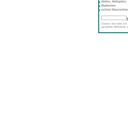
Hefen, Hefepilze
Bakterien
echter Haussch
Geben Sie bitte ein 
gesamte Webseite 