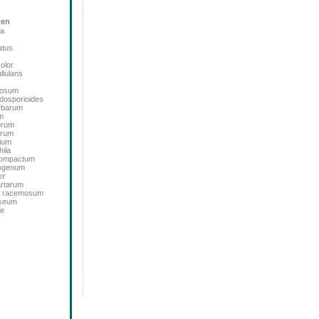
ten
ta
atus
color
llulans
bosum
dosporioides
rbarum
m
orum
orum
ium
ila
icompactum
sogenum
er
artarum
m racemosum
oseum
de