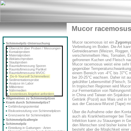
Mucor racemosu
Mucor racemosus ist ein
Zygomyz
Schimmelpilz-Untersuchung
Verbreitung im Boden. Die Art kann
Übersicht über Proben / Messungen
Getreidesamen (Weizen, Roggen, 
Kontaktproben
verschimmeltem Heu, Tomaten, Er
Materialproben
Abklatschproben
gefrorenen Kuchen und Fleisch n
Staubproben
Mucor racemosus weist eine sehr 
Raumluftmessung Sporen
gegenüber Temperaturschwankunge
Raumluftmessung Partikel
einem Bereich von -4°C bis 37°C
Raumluftmessung MVOC
Do-It-Yourself Schimmeltest
bei 20-25°C wachsen. Daher ist au
Sedimentationsprobe
gekühlter Lebensmittel (Fleisch, 
Analyse im Labor
In tropischen Regionen wird Muco
Milbentest
zur Fermentation von Nahrungsmitt
Nährmedien
kostenloses Angebot anfordern
in China und Taiwan ein Sojakäse 
Allgemeines zu Schimmelpilzen
Getränk (Pozol) aus Mais und in I
Krank durch Schimmelpilze?
aus der Cassava-Wurzel (Tape) mit
Gefährdungspotential
Risikoeinstufung von Schimmelpilzen
Über die Aufnahme oder den Kont
Grenzwerte für Schimmelpilze
auch als Krankheitserreger bei Tie
Schimmelpilzallergie
Infektion kann zu Stauungen in G
Schimmelpilz
den Menschen sind bisher keine I
Einteilung in Gattungen - Arten
besteht aber die Möglichkeit eine