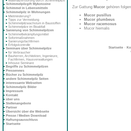
Materialzerstörung durch Schimmelpilze
Schimmelpilzgift Mykotoxine
Zur Gattung
Mucor
gehören folgen
Schimmel in Lebensmitteln
Schimmelpilz in Wohnungen
Mucor pusillus
Mietminderung?
Mucor plumbeus
Tipps zur Vermeidung
Schimmelpilzwachstum in Baustoffen
Mucor racemosus
Schimmelpilze im Bioabfall
Mucor hiemalis
Sanierung von Schimmelpilzen
Schimmelbekämpfungsmittel
Sofortmaßnahmen
Sanierungsfachfirmen
Erfolgskontrolle
·
Startseite
Ko
Seminare über Schimmelpilze
für Verbraucher
Bauherren, Architekten, Ingenieure,
Fachfirmen, Hausverwaltungen
Inhouse Seminare
Begriffe zu Schimmelpilzen
Pressenews
Bücher zu Schimmelpilz
andere Schimmelpilz Seiten
interessante Webseiten
Schimmelpilz Bilder
Impressum
Kontakt
über uns
Stellenangebote
Partner
Übersicht über die Webseite
Presse / Medien Download
Haftungsausschluss
Startseite