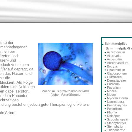
asse der
Schimmelpilze
humanpathogenen
Schimmelpilz-G
önnen bei
Acremonium
treten und
Alternaria
Aspergillus
asen- und
Aureobasidium
 jedoch von einem
Botrytis
 Verlauf geprägt, da
Chaetomium
ßen des Nasen- und
Cladosporium
Curvularia
it die
Dematiaceae
lockiert. Als Folge
Eurotium
bilden sich Nekrosen
Fusarium
en dabei zerstört.
Mucor im Lichtmikroskop bei 400-
Monilia
facher Vergrößerung
Mucor
en dem Patienten
Mycelia sterilia
chtzeitigen
Neurospora
dlung bestehen jedoch gute Therapiemöglichkeiten.
Paecilomyces
Penicillium
Phoma
de Arten:
Rhizopus
Scopulariopsis
Stachybotrys
Stemphylium
Trichoderma