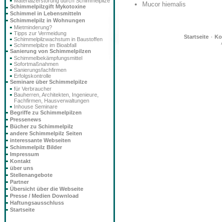
Materialzerstörung durch Schimmelpilze
Mucor hiemalis
Schimmelpilzgift Mykotoxine
Schimmel in Lebensmitteln
Schimmelpilz in Wohnungen
Mietminderung?
Tipps zur Vermeidung
·
Startseite
Ko
Schimmelpilzwachstum in Baustoffen
Schimmelpilze im Bioabfall
Sanierung von Schimmelpilzen
Schimmelbekämpfungsmittel
Sofortmaßnahmen
Sanierungsfachfirmen
Erfolgskontrolle
Seminare über Schimmelpilze
für Verbraucher
Bauherren, Architekten, Ingenieure,
Fachfirmen, Hausverwaltungen
Inhouse Seminare
Begriffe zu Schimmelpilzen
Pressenews
Bücher zu Schimmelpilz
andere Schimmelpilz Seiten
interessante Webseiten
Schimmelpilz Bilder
Impressum
Kontakt
über uns
Stellenangebote
Partner
Übersicht über die Webseite
Presse / Medien Download
Haftungsausschluss
Startseite