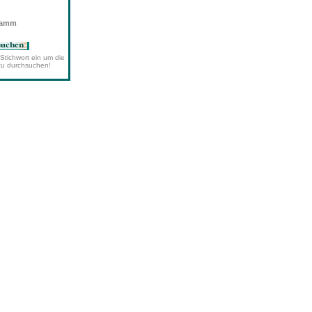
wamm
Stichwort ein um die
zu durchsuchen!