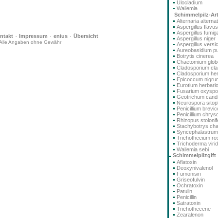
Ulocladium
Wallemia
Schimmelpilz-Ar
Alternaria alterna
Aspergillus flavus
Aspergillus fumig
·
·
·
ntakt
Impressum
enius
Übersicht
Aspergillus niger
Alle Angaben ohne Gewähr
Aspergillus versi
Aureobasidium pu
Botrytis cinerea
Chaetomium glo
Cladosporium cla
Cladosporium he
Epicoccum nigru
Eurotium herbari
Fusarium oxysp
Geotrichum cand
Neurospora sitoph
Penicillium brev
Penicillium chry
Rhizopus stolonif
Stachybotrys ch
Syncephalastru
Trichothecium r
Trichoderma viri
Wallemia sebi
Schimmelpilzgift
Aflatoxin
Deoxynivalenol
Fumonisin
Griseofulvin
Ochratoxin
Patulin
Penicillin
Satratoxin
Trichothecene
Zearalenon