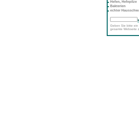
Hefen, Hefepilze
Bakterien
echter Haussch
Geben Sie bitte ein 
gesamte Webseite 