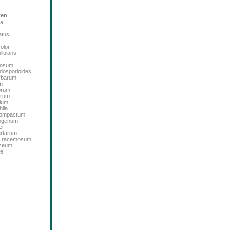
ten
ta
atus
color
llulans
bosum
dosporioides
rbarum
m
orum
orum
ium
ila
icompactum
sogenum
er
artarum
m racemosum
oseum
de