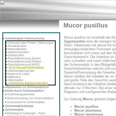
Mucor pusillus
Mucor pusillus ist innerhalb der Kl
Schimmelpilz-Untersuchung
Zygomyzeten
eine der wenigen 
Übersicht über Proben / Messungen
Arten. Infektionen mit dieser Art k
Kontaktproben
immungeschwächten Personen auf
Materialproben
Abklatschproben
beschränken sich meist auf den N
Staubproben
Gesichtsbereich. Die Infektion ist
Raumluftmessung Sporen
sehr schnellen und meist tödlichen
Raumluftmessung Partikel
der Schimmelpilz in den Blutgefä
Raumluftmessung MVOC
Do-It-Yourself Schimmeltest
Gesichtsbereiches wächst und som
Sedimentationsprobe
Sauerstoffversorgung der Gewebe b
Analyse im Labor
davon sterben die Gewebe ab, es 
Milbentest
und große Teile des Gesichts werd
Nährmedien
kostenloses Angebot anfordern
Nach Ausbruch der Infektion bleib
Allgemeines zu Schimmelpilzen
oftmals nur 2 Wochen. Bei einer re
Krank durch Schimmelpilze?
Diagnose und sachgerechter Behan
Gefährdungspotential
Risikoeinstufung von Schimmelpilzen
Zur Gattung
Mucor
gehören folgen
Grenzwerte für Schimmelpilze
Schimmelpilzallergie
Mucor pusillus
Schimmelpilz
Mucor plumbeus
Einteilung in Gattungen - Arten
Mucor racemosus