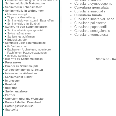
Materialzerstörung durch Schimmelpilze
Curvularia cymbopogonis
Schimmelpilzgift Mykotoxine
Schimmel in Lebensmitteln
Curvularia geniculata
Schimmelpilz in Wohnungen
Curvularia inaequalis
Mietminderung?
Curvularia lunata
Tipps zur Vermeidung
Curvularia lunata var. aeria
Schimmelpilzwachstum in Baustoffen
Curvularia pallescens
Schimmelpilze im Bioabfall
Curvularia papendorfii
Sanierung von Schimmelpilzen
Schimmelbekämpfungsmittel
Curvularia senegalensis
Sofortmaßnahmen
Curvularia verruculosa
Sanierungsfachfirmen
Erfolgskontrolle
Seminare über Schimmelpilze
für Verbraucher
Bauherren, Architekten, Ingenieure,
Fachfirmen, Hausverwaltungen
Inhouse Seminare
·
Begriffe zu Schimmelpilzen
Startseite
Ko
Pressenews
Bücher zu Schimmelpilz
andere Schimmelpilz Seiten
interessante Webseiten
Schimmelpilz Bilder
Impressum
Kontakt
über uns
Stellenangebote
Partner
Übersicht über die Webseite
Presse / Medien Download
Haftungsausschluss
Startseite