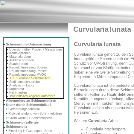
Curvularia
lunata
Curvularia lunata
Schimmelpilz-Untersuchung
Übersicht über Proben / Messungen
Kontaktproben
Curvularia lunata gehört zu den
Sc
Materialproben
braun gefärbte Sporen durch die E
Abklatschproben
Schutz vor UV-Strahlung, denn Cur
Staubproben
Raumluftmessung Sporen
Verursacher von Blattkrankheiten o
Raumluftmessung Partikel
haben eine weltweite Verbreitung m
Raumluftmessung MVOC
Regionen. In Mitteleuropa sind Cu
Do-It-Yourself Schimmeltest
Sedimentationsprobe
Curvularia lunata ist die bedeuten
Analyse im Labor
Milbentest
Erkrankungen durch diese Schimmelp
Nährmedien
seltenen Fällen zu
Hautinfektion
kostenloses Angebot anfordern
Keratitis, Lungenentzündung,
alle
Allgemeines zu Schimmelpilzen
Menschen mit intaktem Immunsyste
Krank durch Schimmelpilze?
Curvularia jedoch als opportunist
Gefährdungspotential
Personen auf.
Risikoeinstufung von Schimmelpilzen
Grenzwerte für Schimmelpilze
Weitere
Curvularia
Arten:
Schimmelpilzallergie
Schimmelpilz
Curvularia brachyspora
Einteilung in Gattungen - Arten
Curvularia clavata