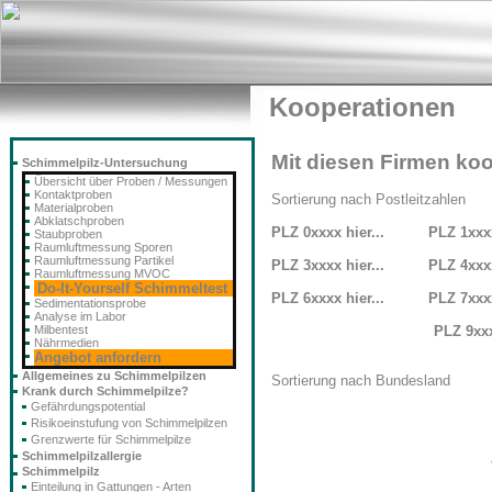
Kooperationen
Mit diesen Firmen koo
Schimmelpilz-Untersuchung
Übersicht über Proben / Messungen
Kontaktproben
Sortierung nach Postleitzahlen
Materialproben
Abklatschproben
PLZ
0xxxx hier...
PLZ
1xxxx
Staubproben
Raumluftmessung Sporen
Raumluftmessung Partikel
PLZ
3xxxx hier...
PLZ
4xxxx
Raumluftmessung MVOC
Do-It-Yourself Schimmeltest
PLZ
6xxxx hier...
PLZ
7xxxx
Sedimentationsprobe
Analyse im Labor
Milbentest
PLZ
9xxx
Nährmedien
Angebot anfordern
Allgemeines zu Schimmelpilzen
Sortierung nach Bundesland
Krank durch Schimmelpilze?
Gefährdungspotential
Risikoeinstufung von Schimmelpilzen
Grenzwerte für Schimmelpilze
Schimmelpilzallergie
Schimmelpilz
Einteilung in Gattungen - Arten