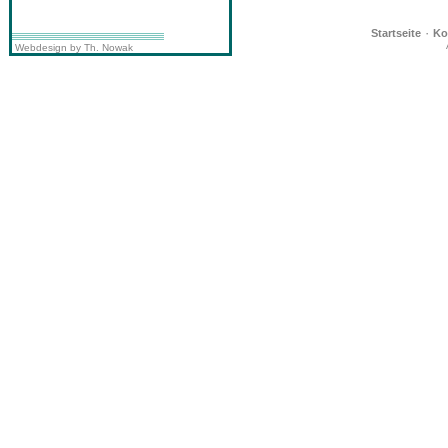
·
Startseite
Ko
Webdesign by Th. Nowak