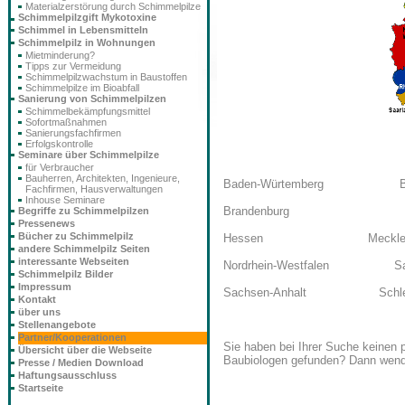
Materialzerstörung durch Schimmelpilze
Schimmelpilzgift Mykotoxine
Schimmel in Lebensmitteln
Schimmelpilz in Wohnungen
Mietminderung?
Tipps zur Vermeidung
Schimmelpilzwachstum in Baustoffen
Schimmelpilze im Bioabfall
Sanierung von Schimmelpilzen
Schimmelbekämpfungsmittel
Sofortmaßnahmen
Sanierungsfachfirmen
Erfolgskontrolle
Seminare über Schimmelpilze
für Verbraucher
Bauherren, Architekten, Ingenieure,
Baden-Würtembe
Fachfirmen, Hausverwaltungen
Inhouse Seminare
Brandenburg 
Begriffe zu Schimmelpilzen
Pressenews
Bücher zu Schimmelpilz
Hessen Mecklenburg-
andere Schimmelpilz Seiten
interessante Webseiten
Nordrhein-Westfal
Schimmelpilz Bilder
Impressum
Sachsen-Anhalt Schlesw
Kontakt
über uns
Stellenangebote
Partner/Kooperationen
Sie haben bei Ihrer Suche keinen
Übersicht über die Webseite
Baubiologen gefunden? Dann wenden
Presse / Medien Download
Haftungsausschluss
Startseite