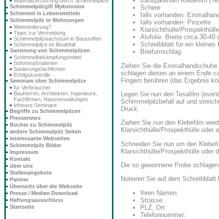
transparenten Klebefilm (Te
Materialzerstörung durch Schimmelpilze
Schimmelpilzgift Mykotoxine
Schere
Schimmel in Lebensmitteln
falls vorhanden: Einmalha
Schimmelpilz in Wohnungen
falls vorhanden: Pinzette
Mietminderung?
Klarsichthülle/Prospekthülle
Tipps zur Vermeidung
Alufolie: Breite circa 30-4
Schimmelpilzwachstum in Baustoffen
Schreibblatt für ein kleines 
Schimmelpilze im Bioabfall
Sanierung von Schimmelpilzen
Briefumschlag
Schimmelbekämpfungsmittel
Sofortmaßnahmen
Ziehen Sie die Einmalhandschuhe 
Sanierungsfachfirmen
schlagen diesen an einem Ende ca.
Erfolgskontrolle
Fingern berühren (das Ergebnis kö
Seminare über Schimmelpilze
für Verbraucher
Bauherren, Architekten, Ingenieure,
Legen Sie nun den Tesafilm (eventu
Fachfirmen, Hausverwaltungen
Schimmelpilzbefall auf und streich
Inhouse Seminare
Druck.
Begriffe zu Schimmelpilzen
Pressenews
Ziehen Sie nun den Klebefilm wiede
Bücher zu Schimmelpilz
Klarsichthülle/Prospekthülle oder a
andere Schimmelpilz Seiten
interessante Webseiten
Schneiden Sie nun um den Klebefil
Schimmelpilz Bilder
Klarsichthülle/Prospekthülle oder 
Impressum
Kontakt
Die so gewonnene Probe schlagen Si
über uns
Stellenangebote
Notieren Sie auf dem Schreibblatt 
Partner
Übersicht über die Webseite
Ihren Namen:
Presse / Medien Download
Strasse:
Haftungsausschluss
PLZ, Ort:
Startseite
Telefonnummer: