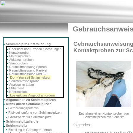
Gebrauchsanweis
Gebrauchsanweisung 
Schimmelpilz-Untersuchung
Übersicht über Proben / Messungen
Kontaktproben zur S
Kontaktproben
Materialproben
Abklatschproben
Staubproben
Raumluftmessung Sporen
Raumluftmessung Partikel
Raumluftmessung MVOC
Do-It-Yourself Schimmeltest
Sedimentationsprobe
Analyse im Labor
Milbentest
Nährmedien
kostenloses Angebot anfordern
Allgemeines zu Schimmelpilzen
Krank durch Schimmelpilze?
Gefährdungspotential
Risikoeinstufung von Schimmelpilzen
Entnahme einer Kontaktprobe von
Grenzwerte für Schimmelpilze
Schimmelpilzen mit Klebefilm
Schimmelpilzallergie
folgendes:
Schimmelpilz
Einteilung in Gattungen - Arten