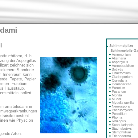
odami
i
Schimmelpilze
Schimmelpilz-G
Acremonium
tfruchtform, d. h.
Alternaria
zung der Aspergillus
Aspergillus
zart zeichnet sich
Aureobasidium
Botrytis
trockenere Standorte
Chaetomium
Im Innenraum kann
Cladosporium
rde, Tapete, Papier,
Curvularia
ommen. Eurotium
Dematiaceae
Eurotium
us Hausstaub,
Fusarium
nsmitteln isoliert
Monilia
Mucor
Mycelia sterilia
ium amstelodami in
Neurospora
Paecilomyces
Atemwegserkrankungen
Penicillium
tsrisiko besteht
Phoma
inen
wie Physcion
Rhizopus
Scopulariopsis
Stachybotrys
Stemphylium
gende Arten:
Trichoderma