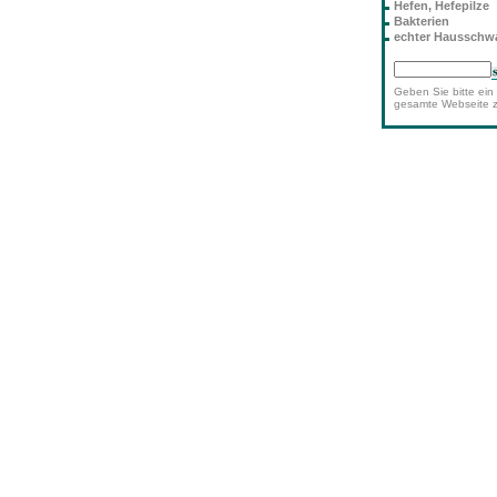
Hefen, Hefepilze
Bakterien
echter Haussch
Geben Sie bitte ein 
gesamte Webseite 