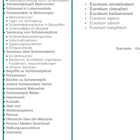
Materialzerstörung durch Schimmelpilze
Eurotium amstelodami
Schimmelpilzgift Mykotoxine
Schimmel in Lebensmitteln
Eurotium chevalieri
Schimmelpilz in Wohnungen
Eurotium herbariorum
Mietminderung?
Eurotium repens
Tipps zur Vermeidung
Eurotium rubrum
Schimmelpilzwachstum in Baustoffen
Eurotium halophilum
Schimmelpilze im Bioabfall
Sanierung von Schimmelpilzen
Schimmelbekämpfungsmittel
Sofortmaßnahmen
Sanierungsfachfirmen
Erfolgskontrolle
·
Startseite
Ko
Seminare über Schimmelpilze
für Verbraucher
Bauherren, Architekten, Ingenieure,
Fachfirmen, Hausverwaltungen
Inhouse Seminare
Begriffe zu Schimmelpilzen
Pressenews
Bücher zu Schimmelpilz
andere Schimmelpilz Seiten
interessante Webseiten
Schimmelpilz Bilder
Impressum
Kontakt
über uns
Stellenangebote
Partner
Übersicht über die Webseite
Presse / Medien Download
Haftungsausschluss
Startseite