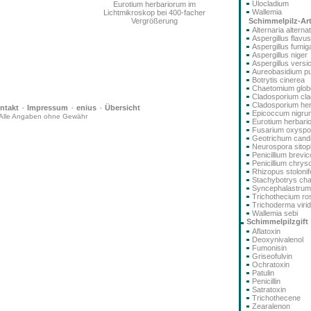
Ulocladium
Eurotium herbariorum im
Wallemia
Lichtmikroskop bei 400-facher
Schimmelpilz-Ar
Vergrößerung
Alternaria alterna
Aspergillus flavus
Aspergillus fumig
Aspergillus niger
Aspergillus versi
Aureobasidium pu
Botrytis cinerea
Chaetomium glo
Cladosporium cla
Cladosporium he
·
·
·
ntakt
Impressum
enius
Übersicht
Epicoccum nigru
Alle Angaben ohne Gewähr
Eurotium herbari
Fusarium oxysp
Geotrichum cand
Neurospora sitoph
Penicillium brev
Penicillium chry
Rhizopus stolonif
Stachybotrys ch
Syncephalastru
Trichothecium r
Trichoderma viri
Wallemia sebi
Schimmelpilzgift
Aflatoxin
Deoxynivalenol
Fumonisin
Griseofulvin
Ochratoxin
Patulin
Penicillin
Satratoxin
Trichothecene
Zearalenon