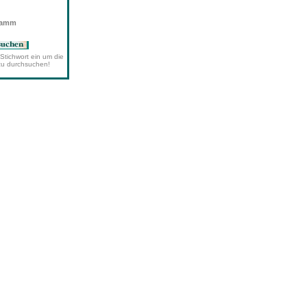
wamm
Stichwort ein um die
zu durchsuchen!