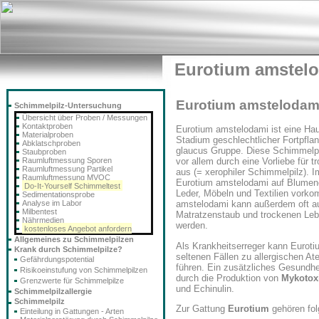
Eurotium amstel
Eurotium amstelodam
Schimmelpilz-Untersuchung
Übersicht über Proben / Messungen
Kontaktproben
Eurotium amstelodami ist eine Haup
Materialproben
Stadium geschlechtlicher Fortpflan
Abklatschproben
glaucus Gruppe. Diese Schimmelpil
Staubproben
Raumluftmessung Sporen
vor allem durch eine Vorliebe für 
Raumluftmessung Partikel
aus (= xerophiler Schimmelpilz). 
Raumluftmessung MVOC
Eurotium amstelodami auf Blumene
Do-It-Yourself Schimmeltest
Leder, Möbeln und Textilien vork
Sedimentationsprobe
Analyse im Labor
amstelodami kann außerdem oft a
Milbentest
Matratzenstaub und trockenen Lebe
Nährmedien
werden.
kostenloses Angebot anfordern
Allgemeines zu Schimmelpilzen
Als Krankheitserreger kann Eurot
Krank durch Schimmelpilze?
seltenen Fällen zu allergischen 
Gefährdungspotential
führen. Ein zusätzliches Gesundhei
Risikoeinstufung von Schimmelpilzen
durch die Produktion von
Mykotox
Grenzwerte für Schimmelpilze
und Echinulin.
Schimmelpilzallergie
Schimmelpilz
Zur Gattung
Eurotium
gehören fol
Einteilung in Gattungen - Arten