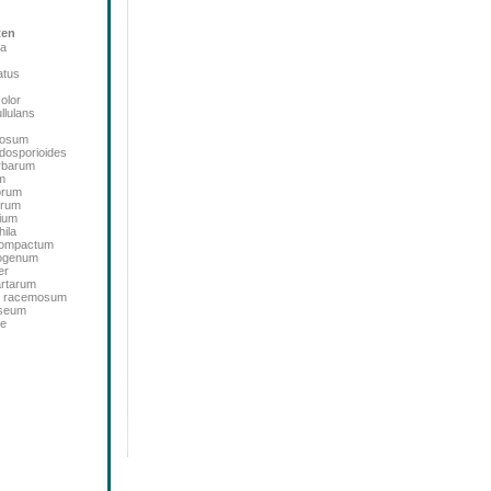
ten
ta
atus
color
llulans
bosum
dosporioides
rbarum
m
orum
orum
ium
ila
icompactum
sogenum
er
artarum
m racemosum
oseum
de