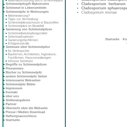
Materialzerstörung durch Schimmelpilze
Cladosporium herbarum
Schimmelpilzgift Mykotoxine
Schimmel in Lebensmitteln
Cladosporium sphaeros
Schimmelpilz in Wohnungen
Cladosporium resinae
Mietminderung?
Tipps zur Vermeidung
Schimmelpilzwachstum in Baustoffen
Schimmelpilze im Bioabfall
Sanierung von Schimmelpilzen
Schimmelbekämpfungsmittel
Sofortmaßnahmen
·
Startseite
Ko
Sanierungsfachfirmen
Erfolgskontrolle
Seminare über Schimmelpilze
für Verbraucher
Bauherren, Architekten, Ingenieure,
Fachfirmen, Hausverwaltungen
Inhouse Seminare
Begriffe zu Schimmelpilzen
Pressenews
Bücher zu Schimmelpilz
andere Schimmelpilz Seiten
interessante Webseiten
Schimmelpilz Bilder
Impressum
Kontakt
über uns
Stellenangebote
Partner
Übersicht über die Webseite
Presse / Medien Download
Haftungsausschluss
Startseite