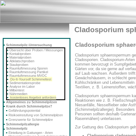
Cladosporium s
Cladosporium sphae
Schimmelpilz-Untersuchung
Übersicht über Proben / Messungen
Kontaktproben
Cladosporium sphaerospermum geh
Materialproben
Cladosporien. Cladosporium-Arten 
Abklatschproben
kommen bevorzugt in Sumpfgebiet
Staubproben
Raumluftmessung Sporen
Gärten vor, da sie gerne auf verfa
Raumluftmessung Partikel
auf Laub wachsen. Außerdem trifft
Raumluftmessung MVOC
Gewächshäusern, in schlecht gere
Do-It-Yourself Schimmeltest
Kühlschränken und Lebensmitteln 
Sedimentationsprobe
Analyse im Labor
Textilien, z. B. Leinenstoffen, wä
Milbentest
Nährmedien
Cladosporium sphaerospermum kan
kostenloses Angebot anfordern
Reaktionen wie z. B. Fließschnupf
Allgemeines zu Schimmelpilzen
Niesanfälle, Nesselfieber oder As
Krank durch Schimmelpilze?
(Schimmelpilzallergie). Besonders
Gefährdungspotential
Personen sollten deshalb Gartenarb
Risikoeinstufung von Schimmelpilzen
Rasenmähen) unterlassen.
Grenzwerte für Schimmelpilze
Schimmelpilzallergie
Zur Gattung des
Cladosporium
geh
Schimmelpilz
Einteilung in Gattungen - Arten
Cladosporium cladospori