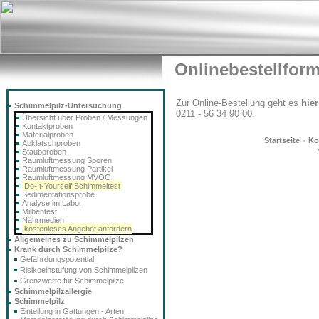
Onlinebestellfor
Zur Online-Bestellung geht es
hier
Schimmelpilz-Untersuchung
0211 - 56 34 90 00.
Übersicht über Proben / Messungen
Kontaktproben
Materialproben
·
Startseite
Ko
Abklatschproben
Staubproben
Raumluftmessung Sporen
Raumluftmessung Partikel
Raumluftmessung MVOC
Do-It-Yourself Schimmeltest
Sedimentationsprobe
Analyse im Labor
Milbentest
Nährmedien
kostenloses Angebot anfordern
Allgemeines zu Schimmelpilzen
Krank durch Schimmelpilze?
Gefährdungspotential
Risikoeinstufung von Schimmelpilzen
Grenzwerte für Schimmelpilze
Schimmelpilzallergie
Schimmelpilz
Einteilung in Gattungen - Arten