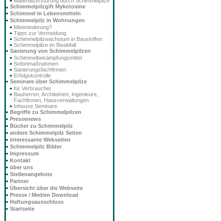
Materialzerstörung durch Schimmelpilze
Schimmelpilzgift Mykotoxine
Schimmel in Lebensmitteln
Schimmelpilz in Wohnungen
Mietminderung?
Tipps zur Vermeidung
Schimmelpilzwachstum in Baustoffen
Schimmelpilze im Bioabfall
Sanierung von Schimmelpilzen
Schimmelbekämpfungsmittel
Sofortmaßnahmen
Sanierungsfachfirmen
Erfolgskontrolle
Seminare über Schimmelpilze
für Verbraucher
Bauherren, Architekten, Ingenieure,
Fachfirmen, Hausverwaltungen
Inhouse Seminare
Begriffe zu Schimmelpilzen
Pressenews
Bücher zu Schimmelpilz
andere Schimmelpilz Seiten
interessante Webseiten
Schimmelpilz Bilder
Impressum
Kontakt
über uns
Stellenangebote
Partner
Übersicht über die Webseite
Presse / Medien Download
Haftungsausschluss
Startseite