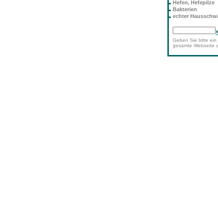
Hefen, Hefepilze
Bakterien
echter Haussch
Geben Sie bitte ein 
gesamte Webseite 