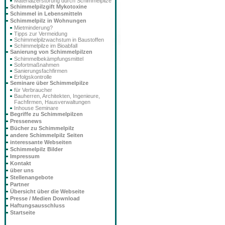
Materialzerstörung durch Schimmelpilze
Schimmelpilzgift Mykotoxine
Schimmel in Lebensmitteln
Schimmelpilz in Wohnungen
Mietminderung?
Tipps zur Vermeidung
Schimmelpilzwachstum in Baustoffen
Schimmelpilze im Bioabfall
Sanierung von Schimmelpilzen
Schimmelbekämpfungsmittel
Sofortmaßnahmen
Sanierungsfachfirmen
Erfolgskontrolle
Seminare über Schimmelpilze
für Verbraucher
Bauherren, Architekten, Ingenieure,
Fachfirmen, Hausverwaltungen
Inhouse Seminare
Begriffe zu Schimmelpilzen
Pressenews
Bücher zu Schimmelpilz
andere Schimmelpilz Seiten
interessante Webseiten
Schimmelpilz Bilder
Impressum
Kontakt
über uns
Stellenangebote
Partner
Übersicht über die Webseite
Presse / Medien Download
Haftungsausschluss
Startseite