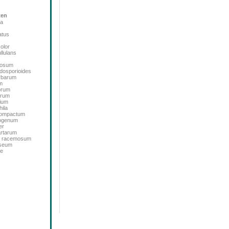
ten
ta
atus
color
llulans
bosum
dosporioides
rbarum
m
orum
orum
ium
ila
icompactum
sogenum
er
artarum
m racemosum
oseum
de