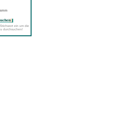
wamm
Stichwort ein um die
zu durchsuchen!