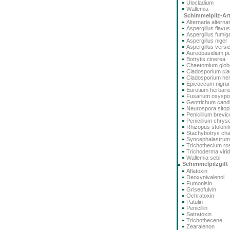
Ulocladium
Wallemia
Schimmelpilz-Ar
Alternaria alterna
Aspergillus flavus
Aspergillus fumig
Aspergillus niger
Aspergillus versi
Aureobasidium pu
Botrytis cinerea
Chaetomium glo
Cladosporium cla
Cladosporium he
Epicoccum nigru
Eurotium herbari
Fusarium oxysp
Geotrichum cand
Neurospora sitoph
Penicillium brev
Penicillium chry
Rhizopus stolonif
Stachybotrys ch
Syncephalastru
Trichothecium r
Trichoderma viri
Wallemia sebi
Schimmelpilzgift
Aflatoxin
Deoxynivalenol
Fumonisin
Griseofulvin
Ochratoxin
Patulin
Penicillin
Satratoxin
Trichothecene
Zearalenon