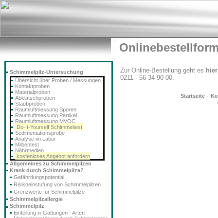
Onlinebestellfor
Zur Online-Bestellung geht es
hier
Schimmelpilz-Untersuchung
0211 - 56 34 90 00.
Übersicht über Proben / Messungen
Kontaktproben
Materialproben
·
Startseite
Ko
Abklatschproben
Staubproben
Raumluftmessung Sporen
Raumluftmessung Partikel
Raumluftmessung MVOC
Do-It-Yourself Schimmeltest
Sedimentationsprobe
Analyse im Labor
Milbentest
Nährmedien
kostenloses Angebot anfordern
Allgemeines zu Schimmelpilzen
Krank durch Schimmelpilze?
Gefährdungspotential
Risikoeinstufung von Schimmelpilzen
Grenzwerte für Schimmelpilze
Schimmelpilzallergie
Schimmelpilz
Einteilung in Gattungen - Arten