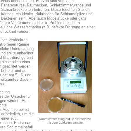
Haus kondensieren. Hiervon sind vor allem
Fensterstürze, Raumecken, Schlafzimmerwände und
Schrankrückseiten betroffen. Diese feuchten Stellen
können ein idealer Nährboden für Schimmelpilze und
Bakterien sein. Aber auch Möbelstücke oder ganz
eitere Vorkommen sind u. a. Problemstellen im
auliche Wasserschäden (z.B. defekte Dichtung an einer
getrocknet werden.
eines verdeckten
etroffenen Räume
solche Untersuchung
nd sollte unbedingt
hkraft durchgeführt
hinsichtlich einer
f geachtet werden,
 betreibt und an
s hat am 5., 6. und
heitsamtes Baden-
men.
uchung
ss der Ursache für
gen werden. Erst
chte
 Auch hierbei ist
erforderlich, um die
einer evtl.
Raumluftmessung auf Schimmelpilze
können. Es ist nun
mit dem Luftkeimsammler
aren Schimmelbefall