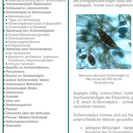
der Allergieerkrankungen etwa alle
Materialzerstörung durch Schimmelpilze
Schimmelpilzgift Mykotoxine
verdoppelt, immer noch ungebroch
Schimmel in Lebensmitteln
Schimmelpilz in Wohnungen
Mietminderung?
Tipps zur Vermeidung
Schimmelpilzwachstum in Baustoffen
Schimmelpilze im Bioabfall
Sanierung von Schimmelpilzen
Schimmelbekämpfungsmittel
Sofortmaßnahmen
Sanierungsfachfirmen
Erfolgskontrolle
Seminare über Schimmelpilze
für Verbraucher
Bauherren, Architekten, Ingenieure,
Fachfirmen, Hausverwaltungen
Inhouse Seminare
Begriffe zu Schimmelpilzen
Pressenews
Alternaria alternata Schimmelpilz im
Bücher zu Schimmelpilz
Mikroskop bei 400-facher
andere Schimmelpilz Seiten
Vergrößerung
interessante Webseiten
Schimmelpilz Bilder
Impressum
dagegen völlig unterschätzt. Inzw
Kontakt
Sachverständigen die Erkenntnis g
über uns
z.B. durch Schimmelpilze - schwe
Stellenangebote
verstärken können.
Partner
Übersicht über die Webseite
Schimmelpilze können sich auf fo
Presse / Medien Download
unterschiedliche Weisen gesundhei
Haftungsausschluss
Startseite
allergene Wirkungen - häng
Potential der Schimmelpilz