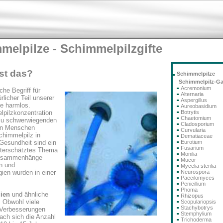
melpilze - Schimmelpilzgifte
st das?
Schimmelpilze
Schimmelpilz-G
Acremonium
he Begriff für
Alternaria
licher Teil unserer
Aspergillus
e harmlos.
Aureobasidium
Botrytis
lpilzkonzentration
Chaetomium
zu schwerwiegenden
Cladosporium
den Menschen
Curvularia
himmelpilz in
Dematiaceae
Eurotium
Gesundheit sind ein
Fusarium
 unterschätztes Thema
Monilia
 Zusammenhänge
Mucor
n und
Mycelia sterilia
Neurospora
ien wurden in einer
Paecilomyces
Penicillium
Phoma
gien
und ähnliche
Rhizopus
 Obwohl viele
Scopulariopsis
Stachybotrys
 Verbesserungen
Stemphylium
nach sich die Anzahl
Trichoderma