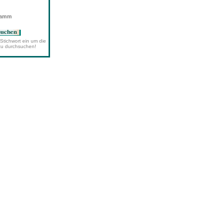
wamm
Stichwort ein um die
zu durchsuchen!