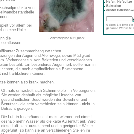
Hefen, Hefepilze
Bakterien
wechselprodukte von
echter Haussch
ellwandbestandteile
önnen
pielt vor allem bei
Geben Sie bitte ein 
gesamte Webseite 
en eine Rolle
ann die
Schimmelpilze auf Quark
 beeinflussen
ignifikanter Zusammenhang zwischen
 Reizungen der Augen und Atemwege, sowie Müdigkeit
em Vorhandensein von Bakterien und verschiedenen
iten besteht. Ein besonderes Augenmerk sollte man in
ichten, die noch empfindlicher als Erwachsene
 nicht artikulieren können.
ätze können also krank machen.
Oftmals entwickelt sich Schimmelpilz im Verborgenen.
Sie werden deshalb als mögliche Ursache von
gesundheitlichen Beschwerden der Bewohner und
Benutzer - die sehr verschieden sein können - nicht in
Betracht gezogen.
Die Luft in Innenräumen ist meist wärmer und nimmt
deshalb mehr Wasser als die kalte Außenluft auf. Wird
diese Luft nicht ausreichend und in geeigneter Weise
abgeführt, so kann sie an verschiedenen Stellen im