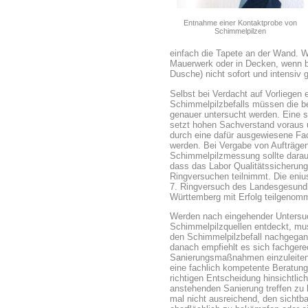
Entnahme einer Kontaktprobe von
Schimmelpilzen
einfach die Tapete an der Wand. W
Mauerwerk oder in Decken, wenn b
Dusche) nicht sofort und intensiv 
Selbst bei Verdacht auf Vorliegen 
Schimmelpilzbefalls müssen die b
genauer untersucht werden. Eine 
setzt hohen Sachverstand voraus u
durch eine dafür ausgewiesene Fac
werden. Bei Vergabe von Aufträgen 
Schimmelpilzmessung sollte darau
dass das Labor Qualitätssicherung
Ringversuchen teilnimmt. Die eniu
7. Ringversuch des Landesgesund
Württemberg mit Erfolg teilgenom
Werden nach eingehender Unters
Schimmelpilzquellen entdeckt, mu
den Schimmelpilzbefall nachgegan
danach empfiehlt es sich fachgere
Sanierungsmaßnahmen einzuleiten.
eine fachlich kompetente Beratung 
richtigen Entscheidung hinsichtlich 
anstehenden Sanierung treffen zu 
mal nicht ausreichend, den sichtb