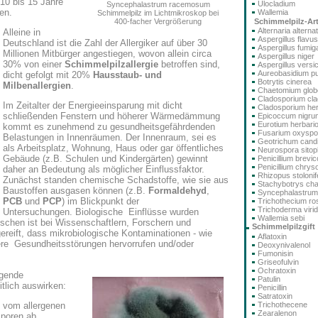
 10 bis 15 Jahre
Ulocladium
Syncephalastrum racemosum
en.
Wallemia
Schimmelpilz im Lichtmikroskop bei
Schimmelpilz-Ar
400-facher Vergrößerung
Alternaria alterna
Alleine in
Aspergillus flavus
Deutschland ist die Zahl der Allergiker auf über 30
Aspergillus fumig
Millionen Mitbürger angestiegen, wovon allein circa
Aspergillus niger
30% von einer
Schimmelpilzallergie
betroffen sind,
Aspergillus versi
Aureobasidium pu
dicht gefolgt mit 20%
Hausstaub- und
Botrytis cinerea
Milbenallergien
.
Chaetomium glo
Cladosporium cla
Im Zeitalter der Energieeinsparung mit dicht
Cladosporium he
schließenden Fenstern und höherer Wärmedämmung
Epicoccum nigru
Eurotium herbari
kommt es zunehmend zu gesundheitsgefährdenden
Fusarium oxysp
Belastungen in Innenräumen. Der Innenraum, sei es
Geotrichum cand
als Arbeitsplatz, Wohnung, Haus oder gar öffentliches
Neurospora sitoph
Gebäude (z.B. Schulen und Kindergärten) gewinnt
Penicillium brev
Penicillium chry
daher an Bedeutung als möglicher Einflussfaktor.
Rhizopus stolonif
Zunächst standen chemische Schadstoffe, wie sie aus
Stachybotrys ch
Baustoffen ausgasen können (z.B.
Formaldehyd
,
Syncephalastru
PCB
und
PCP
) im Blickpunkt der
Trichothecium r
Trichoderma viri
Untersuchungen. Biologische Einflüsse wurden
Wallemia sebi
ischen ist bei Wissenschaftlern, Forschern und
Schimmelpilzgift
ereift, dass mikrobiologische Kontaminationen - wie
Aflatoxin
re Gesundheitsstörungen hervorrufen und/oder
Deoxynivalenol
Fumonisin
Griseofulvin
Ochratoxin
lgende
Patulin
tlich auswirken:
Penicillin
Satratoxin
Trichothecene
t vom allergenen
Zearalenon
sporen ab