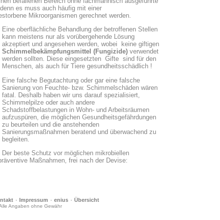
inen befallenen Bereich ohne fachmännisch ausgeführte
denn es muss auch häufig mit einer
estorbene Mikroorganismen gerechnet werden.
Eine oberflächliche Behandlung der betroffenen Stellen
kann meistens nur als vorübergehende Lösung
akzeptiert und angesehen werden, wobei keine giftigen
Schimmelbekämpfungsmittel (Fungizide)
verwendet
werden sollten. Diese eingesetzten Gifte sind für den
Menschen, als auch für Tiere gesundheitsschädlich !
Eine falsche Begutachtung oder gar eine falsche
Sanierung von Feuchte- bzw. Schimmelschäden wären
fatal. Deshalb haben wir uns darauf spezialisiert,
Schimmelpilze oder auch andere
Schadstoffbelastungen in Wohn- und Arbeitsräumen
aufzuspüren, die möglichen Gesundheitsgefährdungen
zu beurteilen und die anstehenden
Sanierungsmaßnahmen beratend und überwachend zu
begleiten.
Der beste Schutz vor möglichen mikrobiellen
präventive Maßnahmen, frei nach der Devise:
·
·
·
ntakt
Impressum
enius
Übersicht
Alle Angaben ohne Gewähr