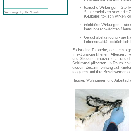
toxische Wirkungen - Stoff
Schimmelpilzen sowie die Z
Webdesign by Th. Nowak
(Glukane) toxisch wirken k
infektiöse Wirkungen - sie s
immungeschwächten Mensch
Geruchsbelästigung - sie k
Lebensqualität beträchtlich
Es ist eine Tatsache, dass ein s
Infektionskrankheiten, Allergien,
und Gliederschmerzen etc. und d
Schimmelpilzarten
in Räumlichke
diesem Zusammenhang auf Kinder r
reagieren und ihre Beschwerden oft
Häuser, Wohnungen und Arbeitspl