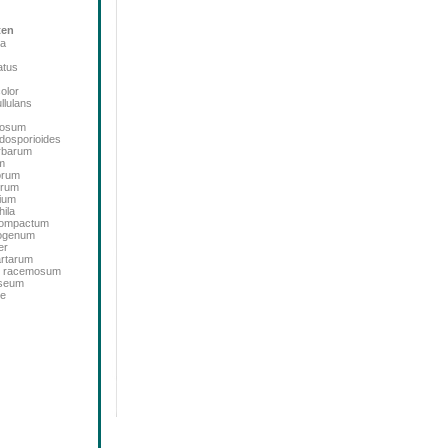
ten
ta
atus
color
llulans
bosum
dosporioides
rbarum
m
orum
orum
ium
ila
icompactum
sogenum
er
artarum
m racemosum
oseum
de