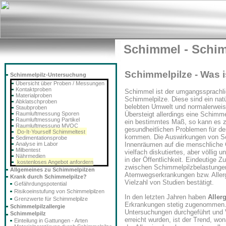
Schimmel - Schim
Schimmelpilze - Was i
Schimmelpilz-Untersuchung
Übersicht über Proben / Messungen
Kontaktproben
Schimmel ist der umgangssprachlic
Materialproben
Schimmelpilze. Diese sind ein natür
Abklatschproben
belebten Umwelt und normalerweis
Staubproben
Raumluftmessung Sporen
Übersteigt allerdings eine Schimme
Raumluftmessung Partikel
ein bestimmtes Maß, so kann es 
Raumluftmessung MVOC
gesundheitlichen Problemen für 
Do-It-Yourself Schimmeltest
kommen. Die Auswirkungen von Sc
Sedimentationsprobe
Analyse im Labor
Innenräumen auf die menschliche 
Milbentest
vielfach diskutiertes, aber völlig
Nährmedien
in der Öffentlichkeit. Eindeutige
kostenloses Angebot anfordern
zwischen Schimmelpilzbelastunge
Allgemeines zu Schimmelpilzen
Atemwegserkrankungen bzw. Allerg
Krank durch Schimmelpilze?
Vielzahl von Studien bestätigt.
Gefährdungspotential
Risikoeinstufung von Schimmelpilzen
In den letzten Jahren haben
Aller
Grenzwerte für Schimmelpilze
Erkrankungen stetig zugenommen.
Schimmelpilzallergie
Untersuchungen durchgeführt und
Schimmelpilz
erreicht wurden, ist der Trend, wo
Einteilung in Gattungen - Arten