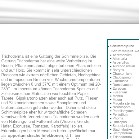
Schimmelpilze
Schimmelpilz-G
Acremonium
Trichoderma ist eine Gattung der Schimmelpilze. Die
Alternaria
Gattung Trichoderma hat eine weite Verbreitung im
Aspergillus
Boden, Pflanzenmaterial, abgestorbenen Pflanzenteilen
Aureobasidium
Botrytis
und auf Holz. Sie kommt in sehr unterschiedlichen
Chaetomium
Regionen wie extrem nördlichen Gebieten, Hochgebirge
Cladosporium
und in tropischen Breiten vor. Wachstumstemperaturen
Curvularia
liegen zwischen 0 und 37°C mit einem Optimum bei 20-
Dematiaceae
Eurotium
28°C. Im Innenraum können Trichoderma-Spezies auf
Fusarium
zellulosereichen Materialien wie feuchtem Papier,
Monilia
Tapete, Gipskartonplatten aber auch auf Putz, Fliesen
Mucor
und Silikondichtmassen sowie Spanplatten und
Mycelia sterilia
Neurospora
Isoliermaterialien gefunden werden. Daher sind diese
Paecilomyces
Schimmelpilze eher für wirtschaftliche Schäden
Penicillium
verantwortlich. Vertreter von Trichoderma wurden auch
Phoma
von Nahrungs- und Futtermitteln (Weizen, Gerste,
Rhizopus
Scopulariopsis
Hafer, Erdnüsse, Tomaten, Kartoffeln) isoliert.
Stachybotrys
Erkrankungen beim Menschen treten gewöhnlich nur
Stemphylium
als
opportunistische Infektionen
, d. h. bei
Trichoderma