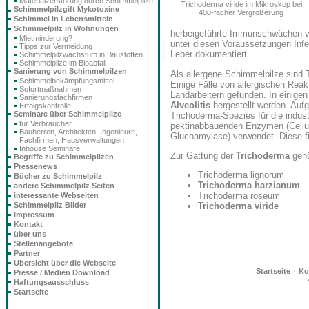
Materialzerstörung durch Schimmelpilze
Trichoderma viride im Mikroskop bei
Schimmelpilzgift Mykotoxine
400-facher Vergrößerung
Schimmel in Lebensmitteln
Schimmelpilz in Wohnungen
herbeigeführte Immunschwächen v
Mietminderung?
unter diesen Voraussetzungen Infek
Tipps zur Vermeidung
Leber dokumentiert.
Schimmelpilzwachstum in Baustoffen
Schimmelpilze im Bioabfall
Sanierung von Schimmelpilzen
Als allergene Schimmelpilze sind 
Schimmelbekämpfungsmittel
Einige Fälle von allergischen Reak
Sofortmaßnahmen
Landarbeitern gefunden. In einig
Sanierungsfachfirmen
Alveolitis
hergestellt werden. Auf
Erfolgskontrolle
Seminare über Schimmelpilze
Trichoderma-Spezies für die indus
für Verbraucher
pektinabbauenden Enzymen (Cellul
Bauherren, Architekten, Ingenieure,
Glucoamylase) verwendet. Diese fi
Fachfirmen, Hausverwaltungen
Inhouse Seminare
Zur Gattung der
Trichoderma
gehö
Begriffe zu Schimmelpilzen
Pressenews
Trichoderma lignorum
Bücher zu Schimmelpilz
Trichoderma harzianum
andere Schimmelpilz Seiten
Trichoderma roseum
interessante Webseiten
Schimmelpilz Bilder
Trichoderma viride
Impressum
Kontakt
über uns
Stellenangebote
Partner
Übersicht über die Webseite
·
Startseite
Ko
Presse / Medien Download
Haftungsausschluss
Startseite