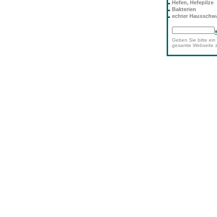
Hefen, Hefepilze
Bakterien
echter Haussch
Geben Sie bitte ein 
gesamte Webseite 