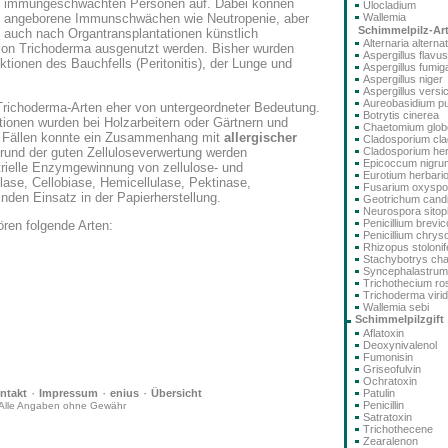
immungeschwächten Personen auf. Dabei können
Ulocladium
Wallemia
angeborene Immunschwächen wie Neutropenie, aber
Schimmelpilz-Ar
auch nach Organtransplantationen künstlich
Alternaria alterna
on Trichoderma ausgenutzt werden. Bisher wurden
Aspergillus flavus
tionen des Bauchfells (Peritonitis), der Lunge und
Aspergillus fumig
Aspergillus niger
Aspergillus versi
Aureobasidium pu
Trichoderma-Arten eher von untergeordneter Bedeutung.
Botrytis cinerea
tionen wurden bei Holzarbeitern oder Gärtnern und
Chaetomium glo
en Fällen konnte ein Zusammenhang mit
allergischer
Cladosporium cla
grund der guten Zelluloseverwertung werden
Cladosporium he
Epicoccum nigru
trielle Enzymgewinnung von zellulose- und
Eurotium herbari
ase, Cellobiase, Hemicellulase, Pektinase,
Fusarium oxysp
nden Einsatz in der Papierherstellung.
Geotrichum cand
Neurospora sitoph
Penicillium brev
ren folgende Arten:
Penicillium chry
Rhizopus stolonif
Stachybotrys ch
Syncephalastru
Trichothecium r
Trichoderma viri
Wallemia sebi
Schimmelpilzgift
Aflatoxin
Deoxynivalenol
Fumonisin
Griseofulvin
Ochratoxin
·
·
·
ntakt
Impressum
enius
Übersicht
Patulin
Penicillin
Alle Angaben ohne Gewähr
Satratoxin
Trichothecene
Zearalenon