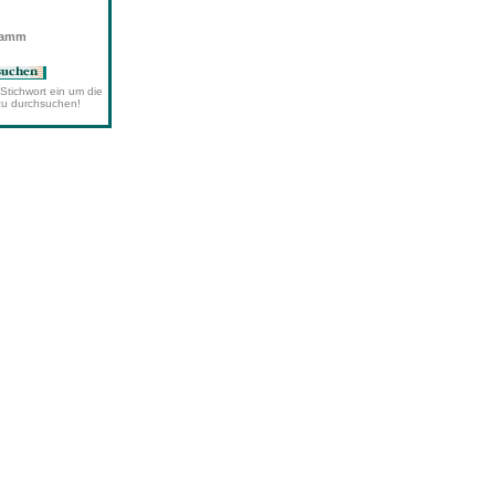
wamm
Stichwort ein um die
zu durchsuchen!