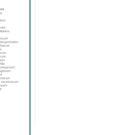
ten
ta
atus
color
llulans
bosum
dosporioides
rbarum
m
orum
orum
ium
ila
icompactum
sogenum
er
artarum
m racemosum
oseum
de