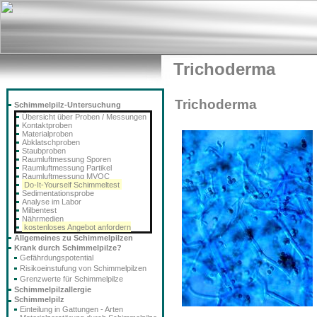
Trichoderma
Trichoderma
Schimmelpilz-Untersuchung
Übersicht über Proben / Messungen
Kontaktproben
Materialproben
Abklatschproben
Staubproben
Raumluftmessung Sporen
Raumluftmessung Partikel
Raumluftmessung MVOC
Do-It-Yourself Schimmeltest
Sedimentationsprobe
Analyse im Labor
Milbentest
Nährmedien
kostenloses Angebot anfordern
Allgemeines zu Schimmelpilzen
Krank durch Schimmelpilze?
Gefährdungspotential
Risikoeinstufung von Schimmelpilzen
Grenzwerte für Schimmelpilze
Schimmelpilzallergie
Schimmelpilz
Einteilung in Gattungen - Arten