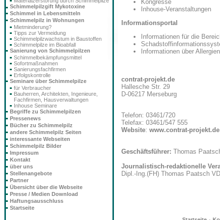
Materialzerstörung durch Schimmelpilze
Kongresse
Schimmelpilzgift Mykotoxine
Inhouse-Veranstaltungen
Schimmel in Lebensmitteln
Schimmelpilz in Wohnungen
Informationsportal
Mietminderung?
Tipps zur Vermeidung
Informationen für die Bere
Schimmelpilzwachstum in Baustoffen
Schadstoffinformationssys
Schimmelpilze im Bioabfall
Sanierung von Schimmelpilzen
Informationen über Allergien
Schimmelbekämpfungsmittel
Sofortmaßnahmen
Sanierungsfachfirmen
Erfolgskontrolle
contrat-projekt.de
Seminare über Schimmelpilze
Hallesche Str. 29
für Verbraucher
D-06217 Merseburg
Bauherren, Architekten, Ingenieure,
Fachfirmen, Hausverwaltungen
Inhouse Seminare
Begriffe zu Schimmelpilzen
Telefon: 03461/720
Pressenews
Telefax: 03461/547 555
Bücher zu Schimmelpilz
Website
:
www.contrat-projekt.de
andere Schimmelpilz Seiten
interessante Webseiten
Schimmelpilz Bilder
Geschäftsführer:
Thomas Paatsc
Impressum
Kontakt
Journalistisch-redaktionelle Ve
über uns
Dipl.-Ing.(FH) Thomas Paatsch V
Stellenangebote
Partner
Übersicht über die Webseite
Presse / Medien Download
Haftungsausschluss
Startseite
·
Startseite
Ko