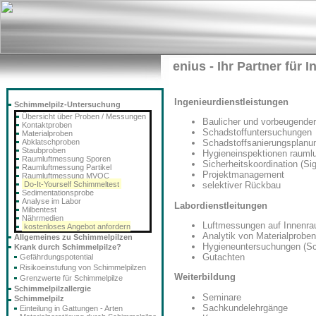
enius - Ihr Partner für
Ingenieurdienstleistungen
Schimmelpilz-Untersuchung
Übersicht über Proben / Messungen
Baulicher und vorbeugende
Kontaktproben
Schadstoffuntersuchungen
Materialproben
Abklatschproben
Schadstoffsanierungsplanun
Staubproben
Hygieneinspektionen rauml
Raumluftmessung Sporen
Sicherheitskoordination (Si
Raumluftmessung Partikel
Projektmanagement
Raumluftmessung MVOC
Do-It-Yourself Schimmeltest
selektiver Rückbau
Sedimentationsprobe
Analyse im Labor
Labordienstleitungen
Milbentest
Nährmedien
Luftmessungen auf Innenra
kostenloses Angebot anfordern
Analytik von Materialprobe
Allgemeines zu Schimmelpilzen
Hygieneuntersuchungen (Sc
Krank durch Schimmelpilze?
Gutachten
Gefährdungspotential
Risikoeinstufung von Schimmelpilzen
Weiterbildung
Grenzwerte für Schimmelpilze
Schimmelpilzallergie
Seminare
Schimmelpilz
Sachkundelehrgänge
Einteilung in Gattungen - Arten