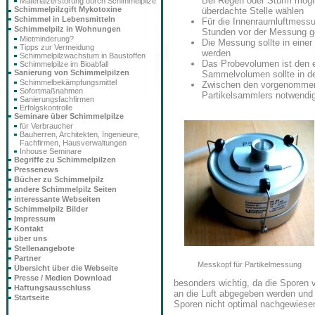
Bei Regen oder Sturm mögli
Materialzerstörung durch Schimmelpilze
Schimmelpilzgift Mykotoxine
überdachte Stelle wählen
Schimmel in Lebensmitteln
Für die Innenraumluftmessu
Schimmelpilz in Wohnungen
Stunden vor der Messung g
Mietminderung?
Die Messung sollte in ein
Tipps zur Vermeidung
werden
Schimmelpilzwachstum in Baustoffen
Das Probevolumen ist den
Schimmelpilze im Bioabfall
Sanierung von Schimmelpilzen
Sammelvolumen sollte in der
Schimmelbekämpfungsmittel
Zwischen den vorgenommene
Sofortmaßnahmen
Partikelsammlers notwendig
Sanierungsfachfirmen
Erfolgskontrolle
Seminare über Schimmelpilze
für Verbraucher
Bauherren, Architekten, Ingenieure,
Fachfirmen, Hausverwaltungen
Inhouse Seminare
Begriffe zu Schimmelpilzen
Pressenews
Bücher zu Schimmelpilz
andere Schimmelpilz Seiten
interessante Webseiten
Schimmelpilz Bilder
Impressum
Kontakt
über uns
Stellenangebote
Partner
Messkopf für Partikelmessung
Übersicht über die Webseite
Presse / Medien Download
besonders wichtig, da die Sporen
Haftungsausschluss
an die Luft abgegeben werden un
Startseite
Sporen nicht optimal nachgewiese