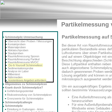
Partikelmessung 
Partikelmessung auf 
Schimmelpilz-Untersuchung
Übersicht über Proben / Messungen
Kontaktproben
Bei dieser Art von Raumluftmessu
Materialproben
partikulären Bestandteile eines def
Abklatschproben
Luftvolumens über einen Partikel
Staubproben
Raumluftmessung Sporen
und auf einem Objektträger mit ein
Raumluftmessung Partikel
Beschichtung abgeschieden (Schli
Raumluftmessung MVOC
Diese Luftpartikel enthalten nebe
Do-It-Yourself Schimmeltest
auch abgestorbene Schimmelpilzs
Sedimentationsprobe
Analyse im Labor
dadurch gewonnenen Proben werde
Milbentest
Lösung angefärbt und können in u
Nährmedien
mikroskopisch ausgewertet werden
kostenloses Angebot anfordern
Allgemeines zu Schimmelpilzen
Um ein aussagekräftiges Ergebnis 
Krank durch Schimmelpilze?
sollten bestimmte Voraussetzunge
Gefährdungspotential
Risikoeinstufung von Schimmelpilzen
Eine Außenluftmessung als 
Grenzwerte für Schimmelpilze
heranzuziehen
Schimmelpilzallergie
Für eine Außenluftprobenah
Schimmelpilz
Windseite eines Gebäudes 
Einteilung in Gattungen - Arten