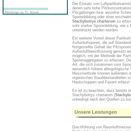
Der Einsatz von Luftpartikelsammlu
denen sehr hohe Pilzkonzentration
Pilzgattungen bzw. einzelne Schim
Webdesign by Th. Nowak
Sporenbildung oder einer erschwe
Stachybotrys chartarum
zu erfas
sehr starker Sporenbildung, wie z
unterdrückt werden würden.
Ein weiterer Vorteil dieser Partik
Außenluftsporen, die auf Standar
festgestellte Gehalt der Pilzsporen
Außenluftbeeinflussung genutzt w
möglich, mit der Methode der Part
Sporenaggregaten zu erfassen. De
Art, die sich zusammen vom Spore
wesentlich höhere allergologische 
Messmethode können außerdem wei
organischen Staubbestandteilen so
Hautschuppen und Fasern erfasst
Es ist zu beachten, dass bereits 
Stachybotrys chartarum (
Stachybo
unbedingt nach den Quellen zu suc
Unsere Leistungen
Durchführung von Raumluftmessung