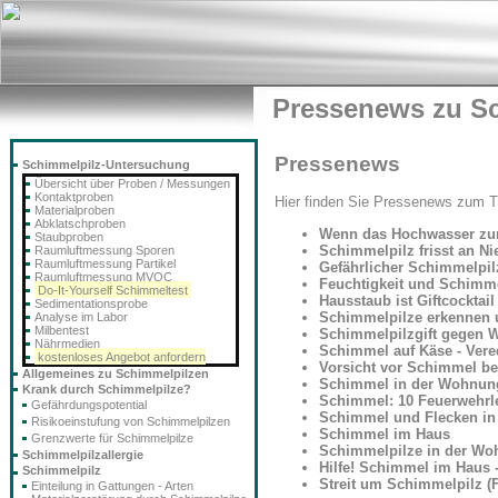
Pressenews zu S
Pressenews
Schimmelpilz-Untersuchung
Übersicht über Proben / Messungen
Kontaktproben
Hier finden Sie Pressenews zum 
Materialproben
Abklatschproben
Wenn das Hochwasser zur
Staubproben
Schimmelpilz frisst an N
Raumluftmessung Sporen
Raumluftmessung Partikel
Gefährlicher Schimmelpil
Raumluftmessung MVOC
Feuchtigkeit und Schimm
Do-It-Yourself Schimmeltest
Hausstaub ist Giftcocktail 
Sedimentationsprobe
Schimmelpilze erkennen
Analyse im Labor
Milbentest
Schimmelpilzgift gegen 
Nährmedien
Schimmel auf Käse - Vere
kostenloses Angebot anfordern
Vorsicht vor Schimmel be
Allgemeines zu Schimmelpilzen
Schimmel in der Wohnung
Krank durch Schimmelpilze?
Schimmel: 10 Feuerwehrl
Gefährdungspotential
Schimmel und Flecken i
Risikoeinstufung von Schimmelpilzen
Schimmel im Haus
Grenzwerte für Schimmelpilze
Schimmelpilze in der Woh
Schimmelpilzallergie
Hilfe! Schimmel im Haus 
Schimmelpilz
Streit um Schimmelpilz (F
Einteilung in Gattungen - Arten