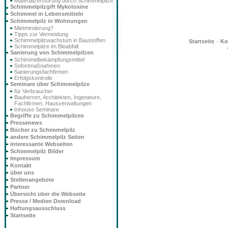
Materialzerstörung durch Schimmelpilze
Schimmelpilzgift Mykotoxine
Schimmel in Lebensmitteln
Schimmelpilz in Wohnungen
Mietminderung?
Tipps zur Vermeidung
Schimmelpilzwachstum in Baustoffen
·
Startseite
Ko
Schimmelpilze im Bioabfall
Sanierung von Schimmelpilzen
Schimmelbekämpfungsmittel
Sofortmaßnahmen
Sanierungsfachfirmen
Erfolgskontrolle
Seminare über Schimmelpilze
für Verbraucher
Bauherren, Architekten, Ingenieure,
Fachfirmen, Hausverwaltungen
Inhouse Seminare
Begriffe zu Schimmelpilzen
Pressenews
Bücher zu Schimmelpilz
andere Schimmelpilz Seiten
interessante Webseiten
Schimmelpilz Bilder
Impressum
Kontakt
über uns
Stellenangebote
Partner
Übersicht über die Webseite
Presse / Medien Download
Haftungsausschluss
Startseite