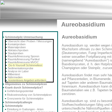
Aureobasidium
Aureobasidium
Schimmelpilz-Untersuchung
Übersicht über Proben / Messungen
Kontaktproben
Aureobasidium sp. werden wegen i
Materialproben
Wuchsform oftmals zu den Schimm
Abklatschproben
(Deuteromyceten, Fungi Imperfecti)
Staubproben
Raumluftmessung Sporen
seiner sexuellen Fortpflanzung mit
Raumluftmessung Partikel
(namengebend "Aureobasidium") is
Raumluftmessung MVOC
Basidiomyceten, d. h. den Hutpilze
Do-It-Yourself Schimmeltest
Champignon oder Steinpilz, zuzuo
Sedimentationsprobe
Analyse im Labor
Milbentest
Aureobasidium findet man sehr häu
Nährmedien
auf Pflanzenteilen, in Blumenerde,
kostenloses Angebot anfordern
auf Tapeten oder anderen Baumate
Allgemeines zu Schimmelpilzen
Innenraum. Aureobasidium kann di
Krank durch Schimmelpilze?
Baumaterialien wie z.B. Tapeten 
Gefährdungspotential
zerstören.
Risikoeinstufung von Schimmelpilzen
Grenzwerte für Schimmelpilze
Aureobasidium sp. sind zu besond
Schimmelpilzallergie
Stoffwechselleistungen fähig und 
Schimmelpilz
unterschiedliche Nährstoffquelle
Einteilung in Gattungen - Arten