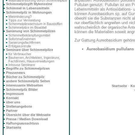
anpassen. Aureobasidium pullulan
Materialzerstörung durch Schimmelpilze
Schimmelpilzgift Mykotoxine
Pullulan genutzt. Pullulan ist ein
Schimmel in Lebensmitteln
Lebensmitteln als Antioxidations- 
Schimmelpilz in Wohnungen
können Aureobasidium sp. auf Gum
Mietminderung?
obwohl sie die Substanzen nicht a
Tipps zur Vermeidung
nur oberflächlich angreifen und nich
Schimmelpilzwachstum in Baustoffen
wahrscheinlich der organische Ant
Schimmelpilze im Bioabfall
Sanierung von Schimmelpilzen
können die Materialien soweit angre
Schimmelbekämpfungsmittel
Sofortmaßnahmen
Zur Gattung Aureobasidium gehöre
Sanierungsfachfirmen
Erfolgskontrolle
Aureobasidium pullulans
Seminare über Schimmelpilze
für Verbraucher
Bauherren, Architekten, Ingenieure,
Fachfirmen, Hausverwaltungen
Inhouse Seminare
Begriffe zu Schimmelpilzen
Pressenews
Bücher zu Schimmelpilz
andere Schimmelpilz Seiten
interessante Webseiten
·
Startseite
Ko
Schimmelpilz Bilder
Impressum
Kontakt
über uns
Stellenangebote
Partner
Übersicht über die Webseite
Presse / Medien Download
Haftungsausschluss
Startseite