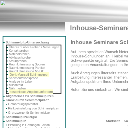
Inhouse-Seminar
Inhouse Seminare Sc
Schimmelpilz-Untersuchung
Übersicht über Proben / Messungen
Kontaktproben
Auf Ihren speziellen Wunsch biete
Materialproben
Inhouse-Schulungen an. Hierbei we
Abklatschproben
Schwerpunkte ergänzt. Die Semina
Staubproben
Raumluftmessung Sporen
geeigneten Veranstaltungsort in Ihr
Raumluftmessung Partikel
Raumluftmessung MVOC
Auch Anregungen Ihrerseits stehen
Do-It-Yourself Schimmeltest
Erarbeitung interessanter Themen, 
Sedimentationsprobe
Aufgabenspektrum Ihres Unterneh
Analyse im Labor
Milbentest
Nährmedien
Rufen Sie uns einfach an. Wir sind 
kostenloses Angebot anfordern
Allgemeines zu Schimmelpilzen
Krank durch Schimmelpilze?
Gefährdungspotential
Risikoeinstufung von Schimmelpilzen
Grenzwerte für Schimmelpilze
Schimmelpilzallergie
·
Schimmelpilz
Startseite
Ko
Einteilung in Gattungen - Arten