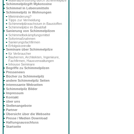
Materialzerstörung durch Schimmelpilze
Schimmelpilzgift Mykotoxine
Schimmel in Lebensmitteln
Schimmelpilz in Wohnungen
Mietminderung?
Tipps zur Vermeidung
Schimmelpilzwachstum in Baustoffen
Schimmelpilze im Bioabfall
Sanierung von Schimmelpilzen
Schimmelbekämpfungsmittel
Sofortmaßnahmen
Sanierungsfachfirmen
Erfolgskontrolle
Seminare über Schimmelpilze
für Verbraucher
Bauherren, Architekten, Ingenieure,
Fachfirmen, Hausverwaltungen
Inhouse Seminare
Begriffe zu Schimmelpilzen
Pressenews
Bücher zu Schimmelpilz
andere Schimmelpilz Seiten
interessante Webseiten
Schimmelpilz Bilder
Impressum
Kontakt
über uns
Stellenangebote
Partner
Übersicht über die Webseite
Presse / Medien Download
Haftungsausschluss
Startseite