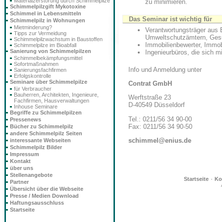
Materialzerstörung durch Schimmelpilze
zu minimieren.
Schimmelpilzgift Mykotoxine
Schimmel in Lebensmitteln
Das Seminar ist wichtig für
Schimmelpilz in Wohnungen
Mietminderung?
Verantwortungsträger aus 
Tipps zur Vermeidung
Umweltschutzämtern, Ges
Schimmelpilzwachstum in Baustoffen
Immobilienbewerter, Immob
Schimmelpilze im Bioabfall
Sanierung von Schimmelpilzen
Ingenieurbüros, die sich m
Schimmelbekämpfungsmittel
Sofortmaßnahmen
Info und Anmeldung unter
Sanierungsfachfirmen
Erfolgskontrolle
Seminare über Schimmelpilze
Contrat GmbH
für Verbraucher
Bauherren, Architekten, Ingenieure,
Werftstraße 23
Fachfirmen, Hausverwaltungen
D-40549 Düsseldorf
Inhouse Seminare
Begriffe zu Schimmelpilzen
Tel.: 0211/56 34 90-00
Pressenews
Fax: 0211/56 34 90-50
Bücher zu Schimmelpilz
andere Schimmelpilz Seiten
schimmel@enius.de
interessante Webseiten
Schimmelpilz Bilder
Impressum
Kontakt
über uns
Stellenangebote
·
Startseite
Ko
Partner
Übersicht über die Webseite
Presse / Medien Download
Haftungsausschluss
Startseite