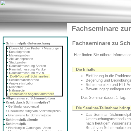
Fachseminare zu
Fachseminare zu Sch
Schimmelpilz-Untersuchung
Übersicht über Proben / Messungen
Kontaktproben
Hier finden Sie nähere Informati
Materialproben
Abklatschproben
Staubproben
Raumluftmessung Sporen
Die Inhalte
Raumluftmessung Partikel
Raumluftmessung MVOC
Einführung in die Problem
Do-It-Yourself Schimmeltest
Sedimentationsprobe
Begehung und Beprobungst
Analyse im Labor
Schimmelpilze und RLT-An
Milbentest
Bewertungsgrundlagen und
Nährmedien
kostenloses Angebot anfordern
Das Seminar dauert 1 Tag.
Allgemeines zu Schimmelpilzen
Krank durch Schimmelpilze?
Gefährdungspotential
Die Seminar-Teilnahme bringt
Risikoeinstufung von Schimmelpilzen
Das Seminar "Schimmelpilz
Grenzwerte für Schimmelpilze
Untersuchungsmethodiken u
Schimmelpilzallergie
nach heutigem Wissenssta
Schimmelpilz
Befall von Schimmelpilzen
Einteilung in Gattungen - Arten